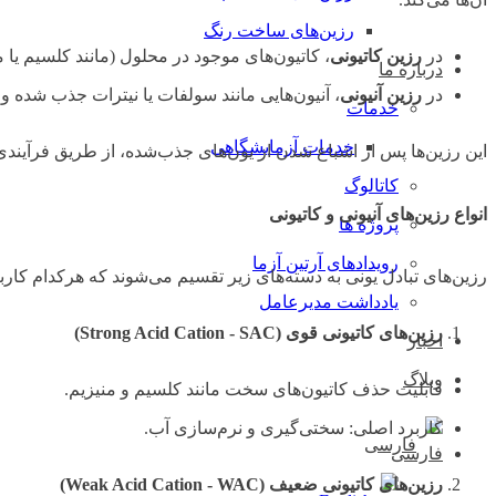
رزین‌های ساخت رنگ
در
رزین کاتیونی
، کاتیون‌های موجود در محلول (مانند کلسیم یا 
درباره ما
در
رزین آنیونی
، آنیون‌هایی مانند سولفات یا نیترات جذب شده و 
خدمات
خدمات آزمایشگاهی
این رزین‌ها پس از اشباع شدن از یون‌های جذب‌شده، از طریق فرآیندی
کاتالوگ
انواع رزین‌های آنیونی و کاتیونی
پروژه ها
رویدادهای آرتین آزما
رزین‌های تبادل یونی به دسته‌های زیر تقسیم می‌شوند که هرکدام کار
یادداشت مدیرعامل
رزین‌های کاتیونی قوی
(Strong Acid Cation - SAC)
اخبار
وبلاگ
قابلیت حذف کاتیون‌های سخت مانند کلسیم و منیزیم.
کاربرد اصلی: سختی‌گیری و نرم‌سازی آب.
فارسی
رزین‌های کاتیونی ضعیف
(Weak Acid Cation - WAC)