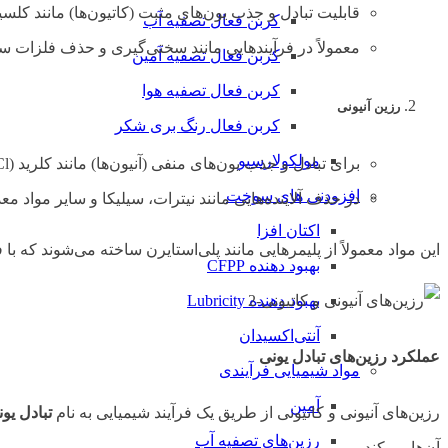
قابلیت تبادل و جذب یون‌های مثبت (کاتیون‌ها) مانند کلسیم (Ca²⁺)، منیزیم (Mg²⁺)، سدیم (Na⁺) و پتاسیم (K⁺) را 
کربن فعال تصفیه آب
معمولاً در فرآیندهایی مانند سختی‌گیری و حذف فلزات سن
کربن فعال تصفیه آمین
کربن فعال تصفیه هوا
رزین آنیونی
کربن فعال رنگ بری شکر
مولکولارسیو
برای تبادل و جذب یون‌های منفی (آنیون‌ها) مانند کلرید (Cl⁻)، نیترات (NO₃⁻)، سولفات (SO₄²⁻) و بی‌کربنات (HCO₃⁻) طراحی شده‌اند.
افزودنی های سوخت
در حذف آلاینده‌هایی مانند نیترات، سیلیکا و سایر مواد مع
اکتان افزا
این مواد معمولاً از پلیمرهایی مانند پلی‌استایرن ساخته می‌شوند که با
بهبود دهنده CFPP
بهبود دهنده Lubricity
آنتی‌اکسیدان
عملکرد رزین‌های تبادل یونی
مواد شیمیایی فرآیندی
آمین
رزین‌های آنیونی و کاتیونی از طریق یک فرآیند شیمیایی به نام
تبادل یو
رزین‌های تصفیه آب
آن‌ها می‌کند.