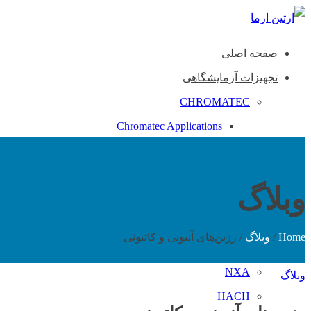
صفحه اصلی
تجهیزات آزمایشگاهی
CHROMATEC
Chromatec Applications
SPECTRON
Spectron Applications
وبلاگ
LUMEX
Lumex Applications
Home
/
وبلاگ
/
رزین‌های آنیونی و کاتیونی
TERMEX
NXA
وبلاگ
HACH