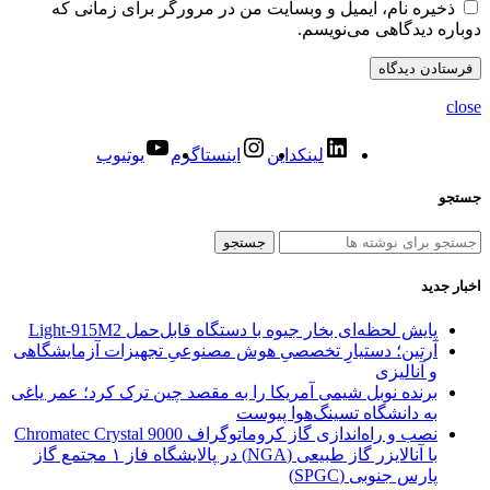
ذخیره نام، ایمیل و وبسایت من در مرورگر برای زمانی که
دوباره دیدگاهی می‌نویسم.
close
لینکداین
اینستاگرم
یوتیوب
جستجو
جستجو
اخبار جدید
پایش لحظه‌ای بخار جیوه با دستگاه قابل‌حمل Light‑915M2
آرتین؛ دستیارِ تخصصیِ هوش مصنوعیِ تجهیزات آزمایشگاهی
و آنالیزی
برنده نوبل شیمی آمریکا را به مقصد چین ترک کرد؛ عمر یاغی
به دانشگاه تسینگ‌هوا پیوست
نصب و راه‌اندازی گاز کروماتوگراف Chromatec Crystal 9000
با آنالایزر گاز طبیعی (NGA) در پالایشگاه فاز ۱ مجتمع گاز
پارس جنوبی (SPGC)