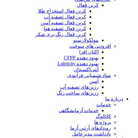
کربن فعال
کربن فعال استخراج طلا
کربن فعال تصفیه آب
کربن فعال تصفیه آمین
کربن فعال تصفیه هوا
کربن فعال رنگ بری شکر
مولکولارسیو
افزودنی های سوخت
اکتان افزا
بهبود دهنده CFPP
بهبود دهنده Lubricity
آنتی‌اکسیدان
مواد شیمیایی فرآیندی
آمین
رزین‌های تصفیه آب
رزین‌های ساخت رنگ
درباره ما
خدمات
خدمات آزمایشگاهی
کاتالوگ
پروژه ها
رویدادهای آرتین آزما
یادداشت مدیرعامل