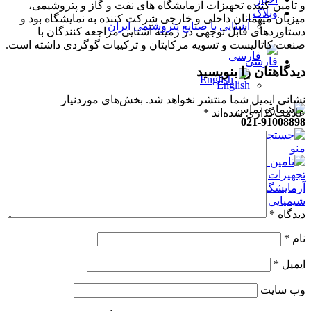
و تامین کننده تجهیزات آزمایشگاه های نفت و گاز و پتروشیمی،
وبلاگ
میزبان میهمانان داخلی و خارجی شرکت کننده به نمایشگاه بود و
آشنایی با صنایع پتروشیمی ایران
دستاوردهای قابل توجهی در زمینه آشنایی مراجعه کنندگان با
صنعت کاتالیست و تسویه مرکاپتان و ترکیبات گوگردی داشته است.
فارسی
دیدگاهتان را بنویسید
English
نشانی ایمیل شما منتشر نخواهد شد.
بخش‌های موردنیاز
علامت‌گذاری شده‌اند
*
021-91008898
جستجو
منو
دیدگاه
*
نام
*
ایمیل
*
وب‌ سایت