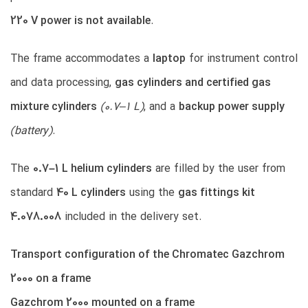
220 V power is not available
.
The frame accommodates a
laptop
for instrument control
and data processing,
gas cylinders and certified gas
mixture cylinders
(0.7–1 L)
, and a
backup power supply
(battery)
.
The
0.7–1 L helium cylinders
are filled by the user from
standard
40 L cylinders
using the
gas fittings kit
4.078.008
included in the delivery set.
Transport configuration of the Chromatec Gazchrom
2000 on a frame
Gazchrom 2000 mounted on a frame