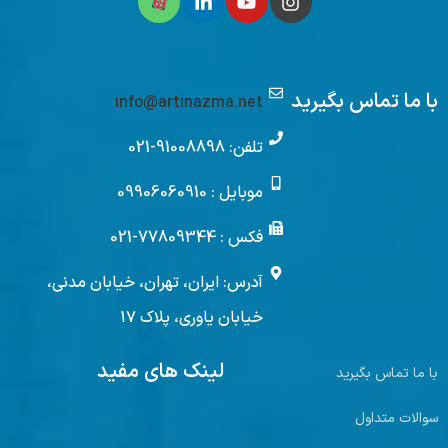
با ما تماس بگیرید
info@artinazma.net
تلفن: 91008898-021
موبایل : 09906060910
فکس : 77809344-021
آدرس: ایران، تهران، خیابان مدنی،
خیابان یاوری، پلاک ۱۷
لینک های مفید
با ما تماس بگیرید
سوالات متداول