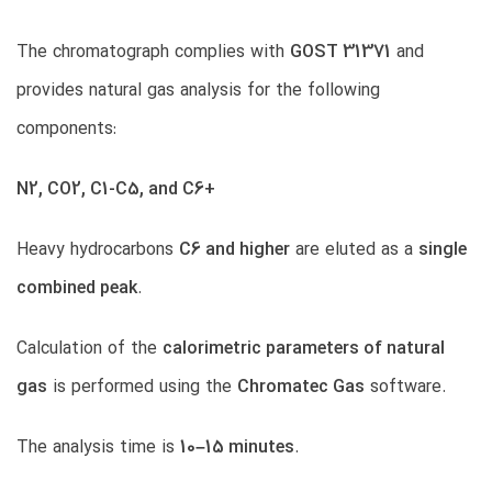
The chromatograph complies with
GOST 31371
and
provides natural gas analysis for the following
components:
N2, CO2, C1-C5, and C6+
Heavy hydrocarbons
C6 and higher
are eluted as a
single
combined peak
.
Calculation of the
calorimetric parameters of natural
gas
is performed using the
Chromatec Gas
software.
The analysis time is
10–15 minutes
.