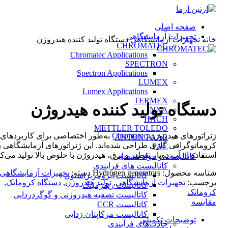
صفحه اصلی
تجهیزات آزمایشگاهی
خانه
تجهیزات آزمایشگاهی
دستگاه تولید کننده هیدروژن
CHROMATEC
Chromatec Applications
SPECTRON
Spectron Applications
LUMEX
بزرگنمایی تصویر
Lumex Applications
TERMEX
دستگاه تولید کننده هیدروژن
NXA
HACH
METTLER TOLEDO
ژنراتورهای هیدروژن
Chromatec
به‌طور اختصاصی برای کاربردهای
ANTON PAAR
کروماتوگرافی گازی طراحی شده‌اند. این ژنراتورهای آزمایشگاهی با
PAC
استفاده از آب دوبار تقطیر و برق، هیدروژن با خلوص بالا تولید می‌کن
کاتالیست و مواد شیمیایی
کاتالیست های فرایندی
شناسه محصول:
Hydrogen generators
دسته:
تجهیزات آزمایشگاهی
کاتالیست ایزومریزاسیون
برچسب:
تجهیزات آزمایشگاهی
,
تولید هیدروژن
,
دستگاه کروماتک
,
کاتالیست ریفرمینگ
کروماتک
کاتالیست تصفیه هیدروژنی و گوگردزدایی
مقایسه
کاتالیست CCR
کاتالیست مرکاپتان زدایی
توضیحات تکمیلی
جاذب‌های فرآیندی