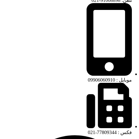
تلفن: 91008898-021
موبایل : 09906060910
فکس : 77809344-021