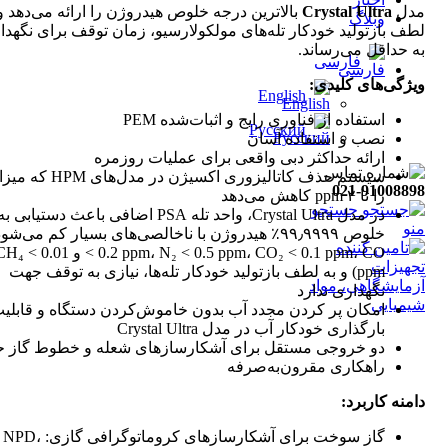
مدل
Crystal Ultra
بالاترین درجه خلوص هیدروژن را ارائه می‌دهد و
وبلاگ
لطف بازتولید خودکار تله‌های مولکولارسیو، زمان توقف برای نگهدا
به حداقل می‌رساند.
فارسی
ویژگی‌های کلیدی:
English
استفاده از فناوری رایج و اثبات‌شده PEM
Русский
نصب و استفاده آسان
ارائه حداکثر دبی واقعی برای عملیات روزمره
021-91008898
را تا ۲ ppm کاهش می‌دهد
جستجو
در مدل Crystal Ultra، واحد تله PSA اضافی باعث دستیابی ب
منو
< 0.2 ppm، N₂ < 0.5 ppm، CO₂ < 0.1 ppm، CO و  < 0.01
ppm) و به لطف بازتولید خودکار تله‌ها، نیازی به توقف جهت
نگهداری ندارد
امکان پر کردن مجدد آب بدون خاموش‌کردن دستگاه و قابلی
بارگذاری خودکار آب در مدل Crystal Ultra
دو خروجی مستقل برای آشکارسازهای شعله و خطوط گاز ح
راهکاری مقرون‌به‌صرفه
دامنه کاربرد:
گاز سوخت برای آشکارسازهای کروما