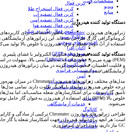
مشخصات فنی
کربن فعال
ویدیو
کربن فعال استخراج طلا
منابع
کربن فعال تصفیه آب
کربن فعال تصفیه آمین
دستگاه تولید کننده هیدروژن
کربن فعال تصفیه هوا
کربن فعال رنگ بری شکر
ژنراتورهای هیدروژن
Chromatec
به‌طور اختصاصی برای کاربردهای
مولکولارسیو
کروماتوگرافی گازی طراحی شده‌اند. این ژنراتورهای آزمایشگاهی با
افزودنی های سوخت
استفاده از آب دوبار تقطیر و برق، هیدروژن با خلوص بالا تولید می‌کن
اکتان افزا
بهبود دهنده CFPP
دستگاه تولید کننده هیدروژن
از فناوری الکترولیز با غشای پلیمری
بهبود دهنده Lubricity
(PEM) بهره می‌برد؛ فناوری‌ای که به دلیل ایمنی بالا، سهولت در اس
آنتی‌اکسیدان
و قابلیت اطمینان، محبوب‌ترین گزینه در میان ژنراتورهای هیدروژن
مواد شیمیایی فرآیندی
آزمایشگاهی شده است.
آمین
مدل‌های مختلف ژنراتورهای هیدروژن Chromatec در میزان
رزین‌های تصفیه آب
درجه خلوص هیدروژن تولیدی با یکدیگر تفاوت دارند. تمامی مدل‌ها 
رزین‌های ساخت رنگ
تأمین گاز سوخت برای آشکارسازهای شعله مناسب‌اند، اما مدل‌های 
درباره ما
خلوص بالا (HPM) برای استفاده از هیدروژن به‌عنوان گاز حامل تو
خدمات
می‌شوند.
خدمات آزمایشگاهی
کاتالوگ
طراحی ژنراتورهای هیدروژن Chromatec ترکیبی از سادگی و کارای
پروژه ها
است؛ هر آنچه برای تولید هیدروژن جهت آشکارساز شعله یا گاز حام
رویدادهای آرتین آزما
GC نیاز دارید، بدون اجزای غیرضروری.
یادداشت مدیرعامل
اخبار