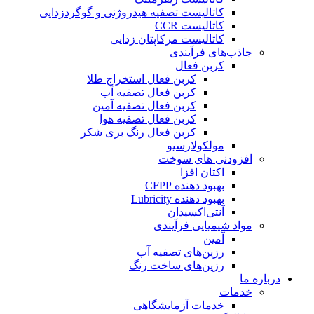
کاتالیست تصفیه هیدروژنی و گوگردزدایی
کاتالیست CCR
کاتالیست مرکاپتان زدایی
جاذب‌های فرآیندی
کربن فعال
کربن فعال استخراج طلا
کربن فعال تصفیه آب
کربن فعال تصفیه آمین
کربن فعال تصفیه هوا
کربن فعال رنگ بری شکر
مولکولارسیو
افزودنی های سوخت
اکتان افزا
بهبود دهنده CFPP
بهبود دهنده Lubricity
آنتی‌اکسیدان
مواد شیمیایی فرآیندی
آمین
رزین‌های تصفیه آب
رزین‌های ساخت رنگ
درباره ما
خدمات
خدمات آزمایشگاهی