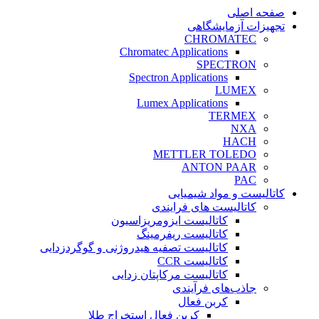
صفحه اصلی
تجهیزات آزمایشگاهی
CHROMATEC
Chromatec Applications
SPECTRON
Spectron Applications
LUMEX
Lumex Applications
TERMEX
NXA
HACH
METTLER TOLEDO
ANTON PAAR
PAC
کاتالیست و مواد شیمیایی
کاتالیست های فرایندی
کاتالیست ایزومریزاسیون
کاتالیست ریفرمینگ
کاتالیست تصفیه هیدروژنی و گوگردزدایی
کاتالیست CCR
کاتالیست مرکاپتان زدایی
جاذب‌های فرآیندی
کربن فعال
کربن فعال استخراج طلا