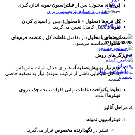
فرم‌های محلول:
پس از
فیلتراسیون نمونه
اندازه‌گیری
وبلاگ
می‌شوند.
آشنایی با صنایع پتروشیمی ایران
کل فرم‌ها (محلول + نامحلول):
پس از
اسیدی کردن
فارسی
نمونه
(انحلال کامل) تعیین می‌گردد.
فرم‌های نامحلول:
از تفاضل
غلظت کل
و
غلظت فرم‌های
021-91008898
محلول
محاسبه می‌شود.
جستجو
منو
3. ویژگی‌های روش
عدم نیاز به پیش‌تصفیه آب:
برای حذف اثرات ماتریکس
(تداخل شیمیایی ناشی از ترکیب نمونه)، نیاز به تصفیه خاصی
نیست.
تغلیظ یکنواخت:
غلظت نهایی فلزات نتیجه
جذب روی
فیلترها
است.
4. مراحل آنالیز
فیلتراسیون نمونه:
فیلتر در
نگهدارنده مخصوص
قرار می‌گیرد.