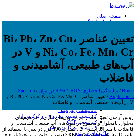
صفحه اصلی
تجهیزات آزمایشگاهی
CHROMATEC
Chromatec Applications
تعیین عناصر Bi، Pb، Zn، Cu،
SPECTRON
Spectron Applications
Ni، Co، Fe، Mn، Cr و V در
LUMEX
Lumex Applications
TERMEX
آب‌های طبیعی، آشامیدنی و
NXA
HACH
فاضلاب
METTLER TOLEDO
ANTON PAAR
PAC
Home
/
نمایندگی انحصاری SPECTRON در ایران
/
Spectron
کاتالیست و مواد شیمیایی
Applications
/
تعیین عناصر Bi، Pb، Zn، Cu، Ni، Co، Fe، Mn، Cr و
کاتالیست های فرایندی
V در آب‌های طبیعی، آشامیدنی و فاضلاب
کاتالیست ایزومریزاسیون
کاتالیست ریفرمینگ
کاتالیست تصفیه هیدروژنی و گوگردزدایی
روش آزمون تعیین مقدار جرمی یون‌های فلزی را در فرم‌های
کاتالیست CCR
محلول، نامحلول و مجموع در نمونه‌های آب طبیعی، آشامیدنی و
کاتالیست مرکاپتان زدایی
فاضلاب با مینرالیزاسیون کل کمتر از 100 گرم در لیتر، با استفاده از
جاذب‌های فرآیندی
آنالیز فلورسانس اشعه ایکس (XRF) پس از تغلیظ بر روی فیلترهای