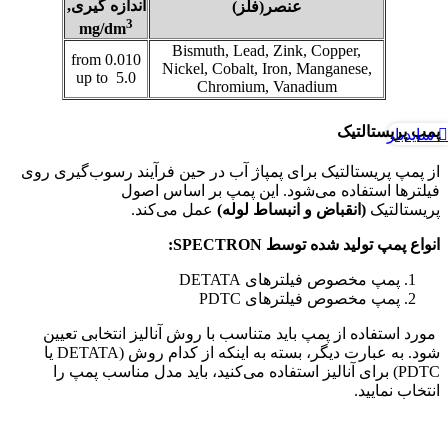
اندازه گیری,
عنصر(فلز)
3
mg/dm
Bismuth, Lead, Zink, Copper,
from 0.010
Nickel, Cobalt, Iron, Manganese,
up to 5.0
Chromium, Vanadium
پمپ پریستالتیک
سایدبار
از پمپ پریستالتیک برای پمپاژ آب در حین فرآیند رسوب‌گیری روی
فیلترها استفاده می‌شود. این پمپ بر اساس اصول
پریستالتیک
(انقباض و انبساط لوله)
عمل می‌کند.
انواع پمپ تولید شده توسط SPECTRON:
پمپ مخصوص فیلترهای DETATA
پمپ مخصوص فیلترهای PDTC
مورد استفاده از پمپ باید متناسب با روش آنالیز انتخابی تعیین
شود. به عبارت دیگر، بسته به اینکه از کدام روش (DETATA یا
PDTC) برای آنالیز استفاده می‌کنید، باید مدل مناسب پمپ را
انتخاب نمایید.