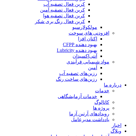
کربن فعال تصفیه آب
کربن فعال تصفیه آمین
کربن فعال تصفیه هوا
کربن فعال رنگ بری شکر
مولکولارسیو
افزودنی های سوخت
اکتان افزا
بهبود دهنده CFPP
بهبود دهنده Lubricity
آنتی‌اکسیدان
مواد شیمیایی فرآیندی
آمین
رزین‌های تصفیه آب
رزین‌های ساخت رنگ
درباره ما
خدمات
خدمات آزمایشگاهی
کاتالوگ
پروژه ها
رویدادهای آرتین آزما
یادداشت مدیرعامل
اخبار
وبلاگ