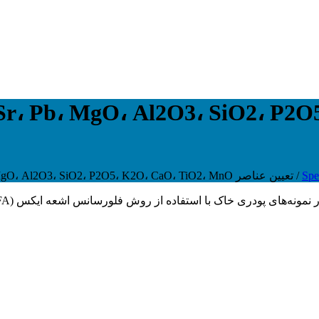
r، Pb، MgO، Al2O3، SiO2، P2O5، K2O،
Spe
/
تعیین عناصر V، Cr، Co، Ni، Cu، Zn، As، Sr، Pb، MgO، Al2O3، SiO2، P2O5، K2O، CaO، TiO2، MnO و Fe2O3 در خاک
ی پودری خاک با استفاده از روش فلورسانس اشعه ایکس (XRFA) مشخص می‌کند.