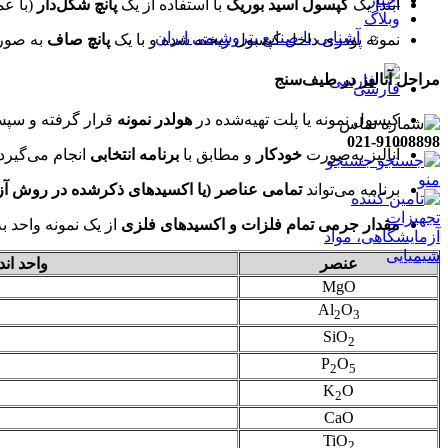
ابتدا یک
کپسول اسید بوریک
با استفاده از یک
پانچ شکل‌دار
(با ع
وبلاگ
آشنایی با صنایع پتروشیمی ایران
نمونه پودری داخل کپسول ریخته شده و با یک
پانچ صاف
به صور
مراحل آنالیز در طیف‌سنج
فارسی
کپسول نمونه یا پلت تهیه‌شده در
هولدر نمونه
قرار گرفته و سپ
021-91008898
آنالیز به‌صورت
خودکار
و مطابق با
برنامه انتخابی
انجام می‌گیرد.
جستجو
منو
برنامه می‌تواند
تمامی عناصر (یا اکسیدهای ذکرشده در روش آ
مقدار جرمی تمام فلزات و اکسیدهای فلزی
از یک نمونه واحد ب
عنصر
واحد اند
MgO
Al
O
2
3
SiO
2
P
O
2
5
K
O
2
CaO
TiO
2