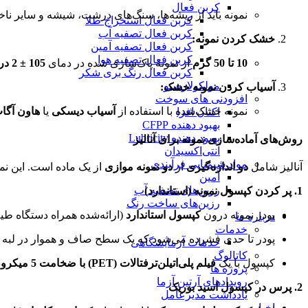
کربن فعال
نمونه باید از ریشه‌ها، سنگ‌های درشت، شیشه و سایر نا
کربن فعال استخراج طلا
کربن فعال تصفیه آب
خشک کردن نمونه:
کربن فعال تصفیه آمین
کربن فعال تصفیه هوا
10 تا 50 گرم
از نمونه پاک‌سازی شده در دمای
105 ± 2 درجه سانتی‌گراد
کربن فعال رنگ بری شکر
مولکولارسیو
آسیاب کردن نمونه خشک:
افزودنی های سوخت
نمونه خشک‌شده با استفاده از
آسیاب دیسکی
یا
هاون آگا
اکتان افزا
بهبود دهنده CFPP
بهبود دهنده Lubricity
روش‌های آماده‌سازی نمونه برای آنالیز
آنتی‌اکسیدان
مواد شیمیایی فرآیندی
آنالیز شامل
دو اندازه‌گیری
از
دو نمونه موازی
از یک ماده است. این نمو
آمین
رزین‌های تصفیه آب
1. پر کردن کپسول نمونه (استاندارد)
رزین‌های ساخت رنگ
پودر نمونه درون
کپسول استاندارد
(ارائه‌شده همراه دستگاه طی
درباره ما
خدمات
پودر تا حدی فشرده می‌شود که یک سطح صاف و هموار در لبه ک
خدمات آزمایشگاهی
کاتالوگ
کپسول با یک
فیلم پلی‌اتیلن‌ترفتالات (PET) با ضخامت 5 میکرون
پروژه ها
رویدادهای آرتین آزما
2. پرس در کپسول اسید بوریک
یادداشت مدیرعامل
اخبار