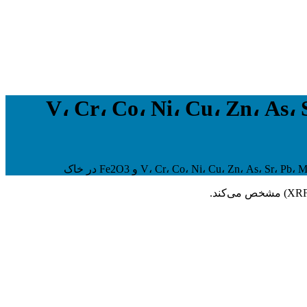
V، Cr، Co، Ni، Cu، Zn، As، S،