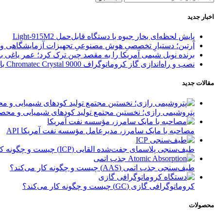
اخبار جدید
پایش لحظه‌ای بخار جیوه با دستگاه قابل‌حمل Light‑915M2
آرتین؛ دستیارِ تخصصیِ هوش مصنوعیِ تجهیزات آزمایشگاهی و آ
برنده نوبل شیمی آمریکا را به مقصد چین ترک کرد؛ عمر یاغی ب
نصب و راه‌اندازی گاز کروماتوگراف Chromatec Crystal 9000 با آنالایزر گاز طبیعی (NGA) در پالایشگاه فاز ۱ مجتمع گاز پارس جنوبی (SPGC)
مقالات جدید
پتروشیمی رازی؛ نخستین مجتمع تولید کودهای شیمیایی و محصول
مصاحبه با مایک سامرز، مدیرعامل مؤسسه نفت آمریکا API
طیف‌سنجی پلاسمای جفت‌شده القایی (ICP) چیست و چگونه کار می‌کند؟
طیف‌سنجی جذب اتمی (AAS) چیست و چگونه کار می‌کند؟
کروماتوگرافی گازی (GC) چیست و چگونه کار می‌کند؟
محصولات