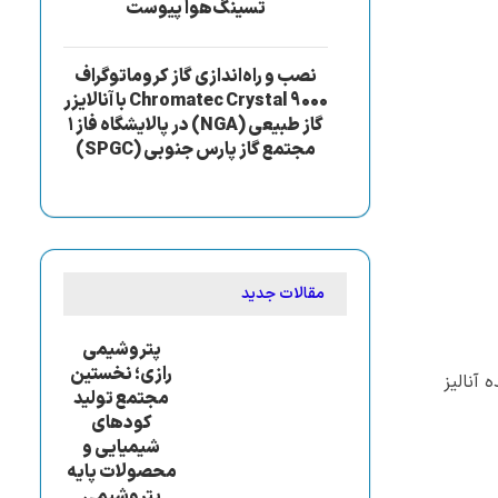
تسینگ‌هوا پیوست
نصب و راه‌اندازی گاز کروماتوگراف
Chromatec Crystal 9000 با آنالایزر
گاز طبیعی (NGA) در پالایشگاه فاز ۱
مجتمع گاز پارس جنوبی (SPGC)
مقالات جدید
پتروشیمی
رازی؛ نخستین
ش انتخاب شده آنالیز
مجتمع تولید
کودهای
شیمیایی و
محصولات پایه
پتروشیمی