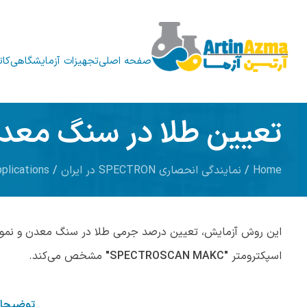
صفحه اصلی
تجهیزات آزمایشگاهی
کات
تعیین طلا در سنگ معد
Home
/
نمایندگی انحصاری SPECTRON در ایران
/
plications
اسپکترومتر
"SPECTROSCAN MAKC"
مشخص می‌کند.
توضیحا