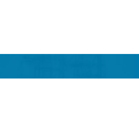
با ما تماس
info@artinazma.net
شرکت آر
بگیرید
تلفن: 91008898-021
موبایل : 09906060910
آرت
فکس : 77809344-021