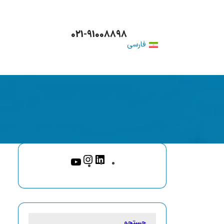
021-91008898
فارسی
جستجو