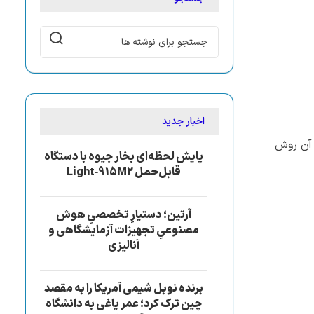
اخبار جدید
 آن روش
پایش لحظه‌ای بخار جیوه با دستگاه
قابل‌حمل Light‑915M2
آرتین؛ دستیارِ تخصصیِ هوش
مصنوعیِ تجهیزات آزمایشگاهی و
آنالیزی
برنده نوبل شیمی آمریکا را به مقصد
چین ترک کرد؛ عمر یاغی به دانشگاه