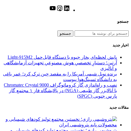
جستجو
جستجو
اخبار جدید
پایش لحظه‌ای بخار جیوه با دستگاه قابل‌حمل Light‑915M2
آرتین؛ دستیارِ تخصصیِ هوش مصنوعیِ تجهیزات آزمایشگاهی
و آنالیزی
برنده نوبل شیمی آمریکا را به مقصد چین ترک کرد؛ عمر یاغی
به دانشگاه تسینگ‌هوا پیوست
نصب و راه‌اندازی گاز کروماتوگراف Chromatec Crystal 9000
با آنالایزر گاز طبیعی (NGA) در پالایشگاه فاز ۱ مجتمع گاز
پارس جنوبی (SPGC)
مقالات جدید
پتروشیمی رازی؛ نخستین مجتمع تولید کودهای شیمیایی و