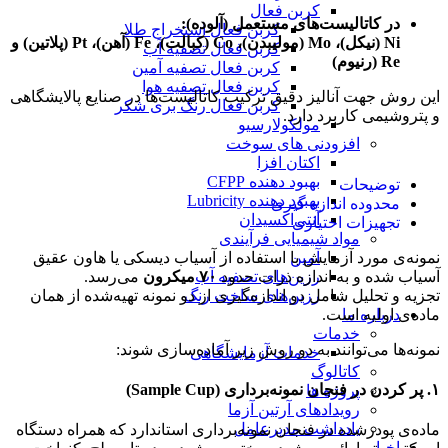
کربن فعال
در کاتالیست‌های مستعمل (آلوده):
کربن فعال استخراج طلا
Ni (نیکل)، Mo (مولیبدن)، Co (کبالت)، Fe (آهن)، Pt (پلاتین) و
کربن فعال تصفیه آب
Re (رنیوم)
کربن فعال تصفیه آمین
کربن فعال تصفیه هوا
این روش جهت آنالیز دقیق ترکیب کاتالیست‌ها در صنایع پالایشگاهی
کربن فعال رنگ بری شکر
و پتروشیمی کاربرد دارد.
مولکولارسیو
افزودنی های سوخت
اکتان افزا
بهبود دهنده CFPP
توضیحات
بهبود دهنده Lubricity
محدوده اندازه گیری
آنتی‌اکسیدان
تجهیزات اختیاری
مواد شیمیایی فرآیندی
نمونه‌ی مورد آزمایش با استفاده از آسیاب دیسکی یا هاون عقیق
آمین
آسیاب شده و به اندازه ذرات حدود
۷۰ میکرون
می‌رسد.
رزین‌های تصفیه آب
تجزیه و تحلیل شامل دو اندازه‌گیری از دو نمونه تهیه‌شده از همان
رزین‌های ساخت رنگ
ماده‌ی اولیه است.
درباره ما
خدمات
نمونه‌ها می‌توانند به دو روش زیر آماده‌سازی شوند:
خدمات آزمایشگاهی
کاتالوگ
۱. پر کردن در فنجان نمونه‌برداری (Sample Cup)
پروژه ها
رویدادهای آرتین آزما
یادداشت مدیرعامل
ماده‌ی پودرشده در فنجان نمونه‌برداری استاندارد که همراه دستگاه
اخبار