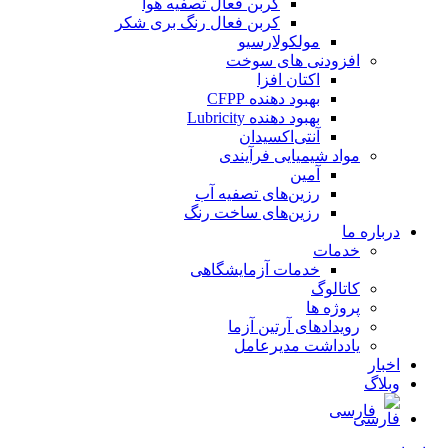
کربن فعال تصفیه هوا
کربن فعال رنگ بری شکر
مولکولارسیو
افزودنی های سوخت
اکتان افزا
بهبود دهنده CFPP
بهبود دهنده Lubricity
آنتی‌اکسیدان
مواد شیمیایی فرآیندی
آمین
رزین‌های تصفیه آب
رزین‌های ساخت رنگ
درباره ما
خدمات
خدمات آزمایشگاهی
کاتالوگ
پروژه ها
رویدادهای آرتین آزما
یادداشت مدیرعامل
اخبار
وبلاگ
فارسی