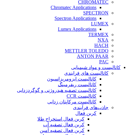
CHROMATEC
Chromatec Applications
SPECTRON
Spectron Applications
LUMEX
Lumex Applications
TERMEX
NXA
HACH
METTLER TOLEDO
ANTON PAAR
PAC
کاتالیست و مواد شیمیایی
کاتالیست های فرایندی
کاتالیست ایزومریزاسیون
کاتالیست ریفرمینگ
کاتالیست تصفیه هیدروژنی و گوگردزدایی
کاتالیست CCR
کاتالیست مرکاپتان زدایی
جاذب‌های فرآیندی
کربن فعال
کربن فعال استخراج طلا
کربن فعال تصفیه آب
کربن فعال تصفیه آمین