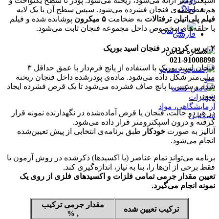
اسپکترومتر ارائه می‌شود، ریخته می‌شود. پودر تا سطح یکنواخت و
وبلاگ
هم‌سطح لبه‌ی فنجان فشرده می‌شود. سپس سطح آن با یک لایه
فیلم پلی‌اتیلن‌ ترفتالات
به ضخامت
۵ میکرون
پوشانده شده و فیلم
با حلقه‌های مخصوص داخل مجموعه فنجان ثابت می‌شود.
فارسی
۲. پرس کردن در فنجان اسید بوریک
021-91008898
فنجان اسید بوریک با استفاده از پانچ فرم‌دار با عمق حداقل ۳
جستجو
میلی‌متر شکل داده می‌شود. ماده‌ی پودرشده داخل فنجان ریخته
منو
شده و سپس با پانچ صاف فشرده می‌شود تا یک قرص فشرده ایجاد
شود.
در هر دو حالت، فنجان یا قرص آماده‌شده در نگهدارنده نمونه قرار
گرفته و درون اسپکترومتر قرار داده می‌شود.
آنالیز به صورت
خودکار
طبق برنامه‌ی انتخابی از پیش تعیین‌شده
انجام می‌شود.
برنامه می‌تواند تمام عناصر (یا اکسیدها) ذکرشده در روش آزمون یا
فقط برخی از آن‌ها را، بنا به نیاز، اندازه‌گیری کند.
تعیین مقدار جرمی تمامی فلزات و اکسیدهای فلزی از روی یک
نمونه انجام می‌گیرد.
مقدار جرمی ترکیب
ترکیب تعیین شده
, %