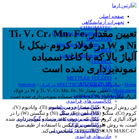
صفحه اصلی
تجهیزات آزمایشگاهی
CHROMATEC
تعیین مقدار Ti، V، Cr، Mn، Fe،
Chromatec Applications
SPECTRON
Ni و W در فولاد کروم-نیکل با
Spectron Applications
LUMEX
آلیاژ بالا که با کاغذ سمباده
Lumex Applications
TERMEX
نمونه‌برداری شده است
NXA
HACH
METTLER TOLEDO
ANTON PAAR
Home
/
نمایندگی انحصاری SPECTRON در ایران
/
Spectron
PAC
Applications
/
تعیین مقدار Ti، V، Cr، Mn، Fe، Ni و W در فولاد
کاتالیست و مواد شیمیایی
کروم-نیکل با آلیاژ بالا که با کاغذ سمباده نمونه‌برداری شده است
کاتالیست های فرایندی
کاتالیست ایزومریزاسیون
این روش آزمون، تعیین مقدار جرمی تیتانیوم (Ti)، وانادیوم (V)،
کاتالیست ریفرمینگ
کروم (Cr)، منگنز (Mn)، آهن (Fe)، نیکل (Ni) و تنگستن (W) را در
کاتالیست تصفیه هیدروژنی و گوگردزدایی
فولاد آلیاژی کروم-نیکل که بر روی کاغذ سمباده نمونه‌برداری شده
کاتالیست CCR
است، به روش فلورسانس پرتو ایکس با استفاده از طیف‌سنج
کاتالیست مرکاپتان زدایی
"SPECTROSCAN MAKC-G" مشخص می‌کند.
جاذب‌های فرآیندی