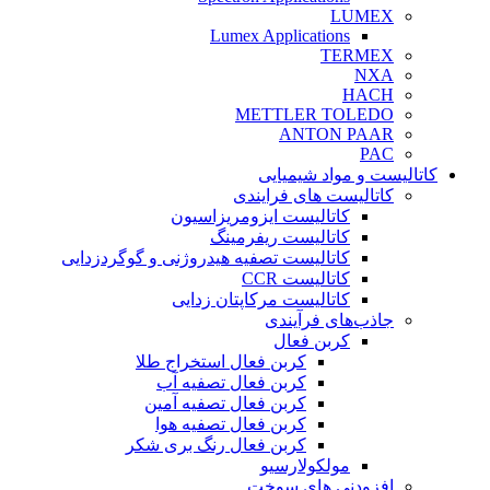
LUMEX
Lumex Applications
TERMEX
NXA
HACH
METTLER TOLEDO
ANTON PAAR
PAC
کاتالیست و مواد شیمیایی
کاتالیست های فرایندی
کاتالیست ایزومریزاسیون
کاتالیست ریفرمینگ
کاتالیست تصفیه هیدروژنی و گوگردزدایی
کاتالیست CCR
کاتالیست مرکاپتان زدایی
جاذب‌های فرآیندی
کربن فعال
کربن فعال استخراج طلا
کربن فعال تصفیه آب
کربن فعال تصفیه آمین
کربن فعال تصفیه هوا
کربن فعال رنگ بری شکر
مولکولارسیو
افزودنی های سوخت