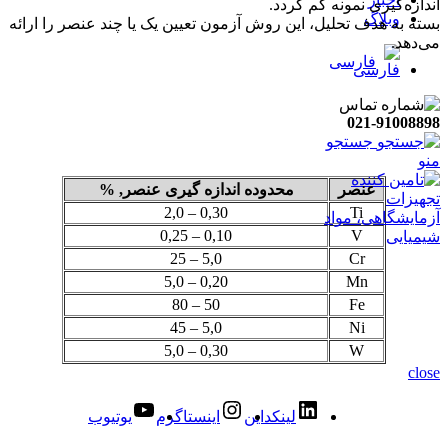
اندازه‌گیری نمونه کم گردد.
وبلاگ
بسته به هدف تحلیل، این روش آزمون تعیین یک یا چند عنصر را ارائه
می‌دهد.
فارسی
021-91008898
جستجو
منو
عنصر
محدوده اندازه گیری عنصر, %
0,30 – 2,0
Ti
0,10 – 0,25
V
5,0 – 25
Cr
0,20 – 5,0
Mn
50 – 80
Fe
5,0 – 45
Ni
0,30 – 5,0
W
close
لینکداین
اینستاگرم
یوتیوب