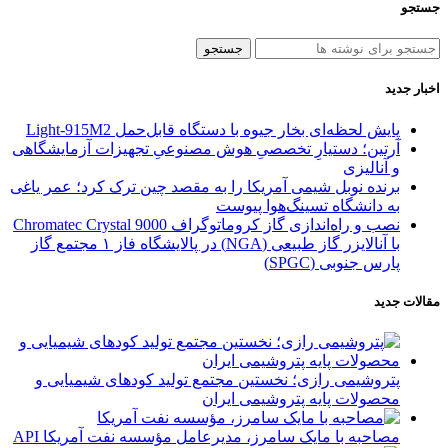
جستجو
جستجو
اخبار جدید
پایش لحظه‌ای بخار جیوه با دستگاه قابل‌حمل Light‑915M2
آرتین؛ دستیارِ تخصصیِ هوش مصنوعیِ تجهیزات آزمایشگاهی
و آنالیزی
برنده نوبل شیمی آمریکا را به مقصد چین ترک کرد؛ عمر یاغی
به دانشگاه تسینگ‌هوا پیوست
نصب و راه‌اندازی گاز کروماتوگراف Chromatec Crystal 9000
با آنالایزر گاز طبیعی (NGA) در پالایشگاه فاز ۱ مجتمع گاز
پارس جنوبی (SPGC)
مقالات جدید
پتروشیمی رازی؛ نخستین مجتمع تولید کودهای شیمیایی و
محصولات پایه پتروشیمی ایران
مصاحبه با مایک سامرز، مدیرعامل مؤسسه نفت آمریکا API