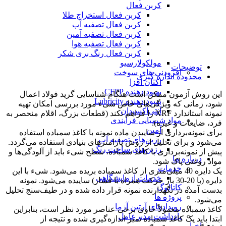
کربن فعال
کربن فعال استخراج طلا
کربن فعال تصفیه آب
کربن فعال تصفیه آمین
کربن فعال تصفیه هوا
کربن فعال رنگ بری شکر
مولکولارسیو
توضیحات
افزودنی های سوخت
محدوده اندازه گیری
اکتان افزا
بهبود دهنده CFPP
این روش آزمون ممکن است هنگام شناسایی گرید فولاد اعمال
بهبود دهنده Lubricity
شود، زمانی که ویژگی‌های خاص شیء مورد بررسی امکان تهیه
آنتی‌اکسیدان
نمونه استاندارد XRF را فراهم نکند (قطعات بزرگ، اقلام منحصر به
مواد شیمیایی فرآیندی
فرد، ضایعات و غیره).
آمین
برای نمونه‌برداری از ساییدن ماده نمونه با کاغذ سمباده استفاده
رزین‌های تصفیه آب
می‌شود و برای تحلیل از روش پارامترهای بنیادی استفاده می‌گردد.
رزین‌های ساخت رنگ
پیش از نمونه‌برداری با کاغذ سمباده، سطح شیء باید از آلودگی‌ها و
درباره ما
مواد روغنی پاک شود.
خدمات
یک دایره 40 میلی‌متری از کاغذ سمباده بریده می‌شود. شیء با این
خدمات آزمایشگاهی
دایره (با 20-30 بار حرکت همراه با فشار) ساییده می‌شود. نمونه
کاتالوگ
بدست آمده در نگهدارنده نمونه قرار داده شده و در طیف‌سنج تحلیل
پروژه ها
می‌شود.
رویدادهای آرتین آزما
کاغذ سمباده معمولاً حاوی برخی عناصر مورد نظر است، بنابراین
یادداشت مدیرعامل
ابتدا باید یک کاغذ سمباده تمیز اندازه‌گیری شده و نتیجه از
اخبار